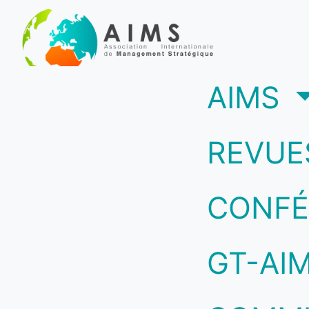
(c
AIMS
REVUE
CONFÉ
GT-AI