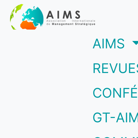
(c
AIMS
REVUE
CONFÉ
GT-AI