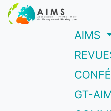
(c
AIMS
REVUE
CONFÉ
GT-AI