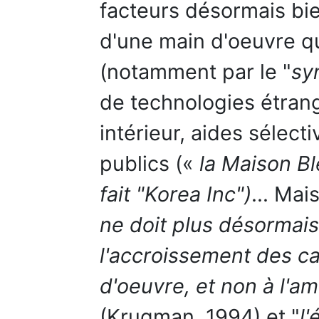
facteurs désormais bien
d'une main d'oeuvre qu
(notamment par le "
sy
de technologies étran
intérieur, aides sélect
publics («
la Maison Bl
fait "Korea Inc")
... Mais
ne doit plus désormais
l'accroissement des ca
d'oeuvre, et non à l'am
(Krugman, 1994) et "
l