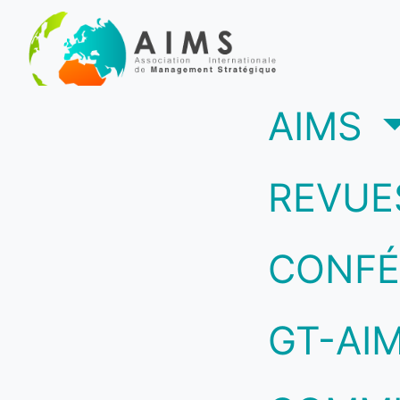
(c
AIMS
REVUE
CONFÉ
GT-AI