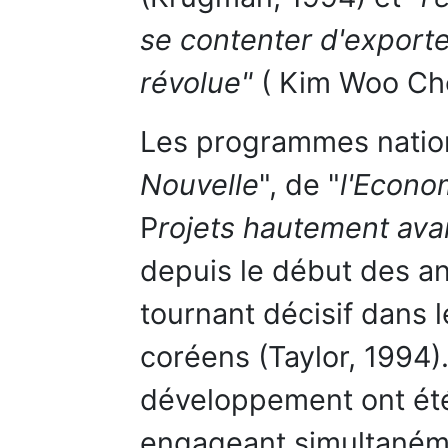
se contenter d'export
révolue"
( Kim Woo Ch
Les programmes nation
Nouvelle
", de "
l'Econo
P
rojets hautement av
depuis le début des a
tournant décisif dans 
coréens (Taylor, 1994)
développement ont été 
engageant simultaném