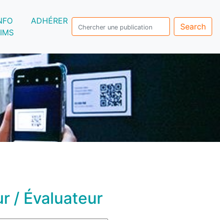
NFO
ADHÉRER
Search
IMS
r / Évaluateur