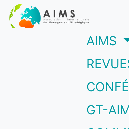
(c
AIMS
REVUE
CONFÉ
GT-AI