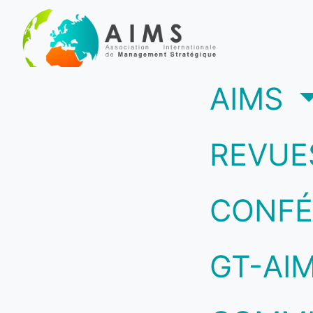
(c
AIMS
REVUE
CONFÉ
GT-AI