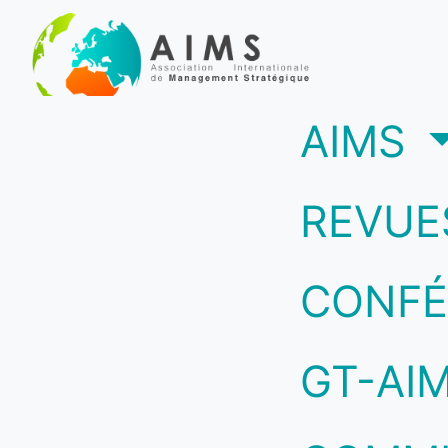
(c
AIMS
REVUE
CONFÉ
GT-AI