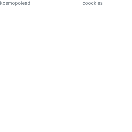
kosmopolead
coockies