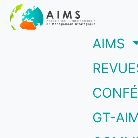
(c
AIMS
REVUE
CONFÉ
GT-AI