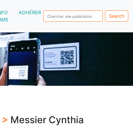
NFO
ADHÉRER
Search
IMS
s >
Messier Cynthia