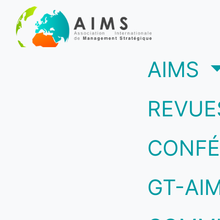
(c
AIMS
REVUE
CONFÉ
GT-AI