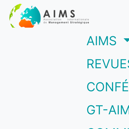
(c
AIMS
REVUE
CONFÉ
GT-AI