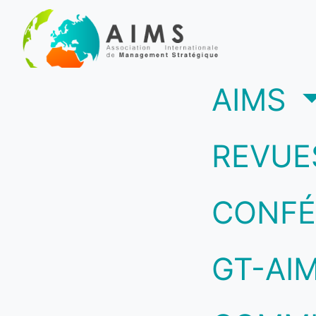
(c
AIMS
REVUE
CONFÉ
GT-AI