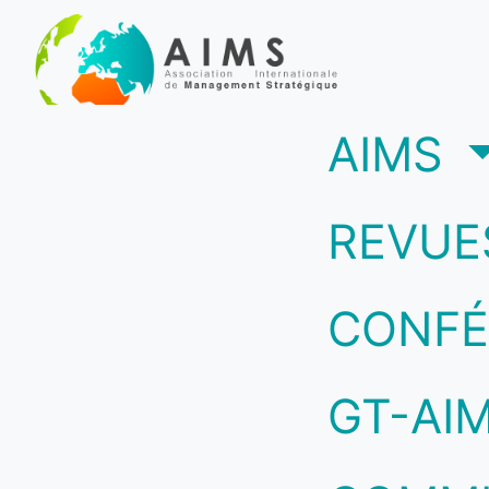
(c
AIMS
REVUE
CONFÉ
GT-AI