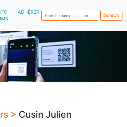
NFO
ADHÉRER
Search
IMS
urs >
Cusin Julien