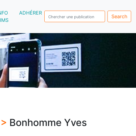
NFO
ADHÉRER
Search
IMS
 >
Bonhomme Yves