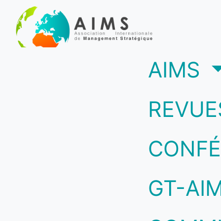
(c
AIMS
REVUE
CONFÉ
GT-AI