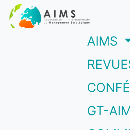
(c
AIMS
REVUE
CONFÉ
GT-AI