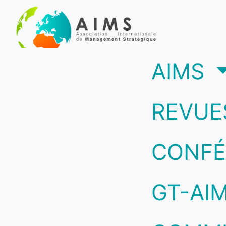
(c
AIMS
REVUE
CONFÉ
GT-AI