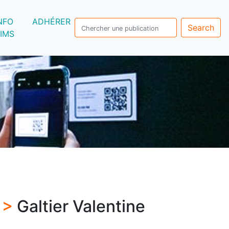
NFO
ADHÉRER
Search
IMS
s >
Galtier Valentine