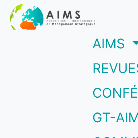
(c
AIMS
REVUE
CONFÉ
GT-AI