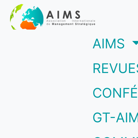
(c
AIMS
REVUE
CONFÉ
GT-AI