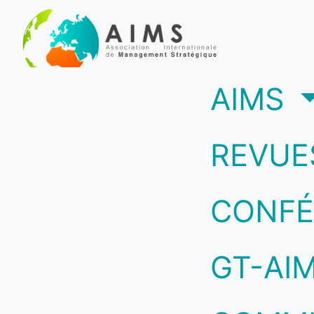
(c
AIMS
REVUE
CONFÉ
GT-AI