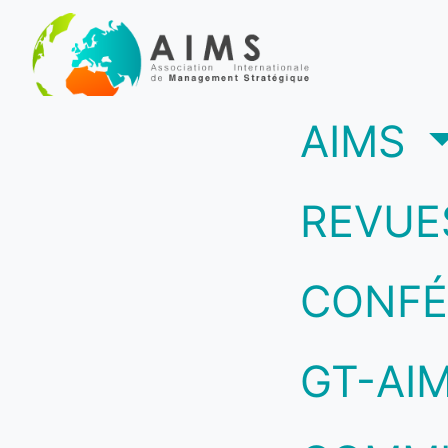
(c
AIMS
REVUE
CONFÉ
GT-AI