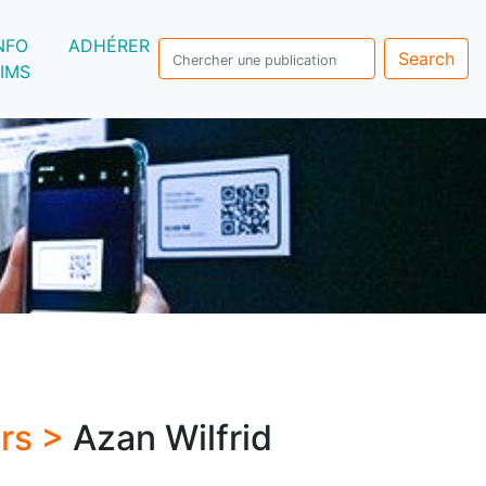
NFO
ADHÉRER
Search
IMS
urs >
Azan Wilfrid