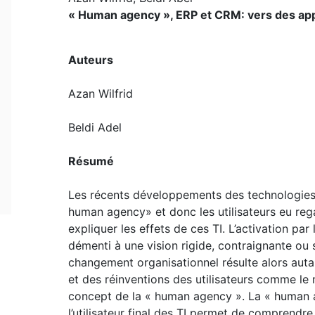
« Human agency », ERP et CRM: vers des appr
Auteurs
Azan Wilfrid
Beldi Adel
Résumé
Les récents développements des technologies de
human agency» et donc les utilisateurs eu reg
expliquer les effets de ces TI. L’activation par 
démenti à une vision rigide, contraignante ou s
changement organisationnel résulte alors autan
et des réinventions des utilisateurs comme le m
concept de la « human agency ». La « human a
l’utilisateur final des TI permet de comprendre