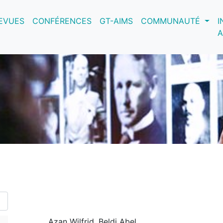
nt)
EVUES
CONFÉRENCES
GT-AIMS
COMMUNAUTÉ
I
A
Azan Wilfrid, Beldi Abel