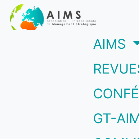
(c
AIMS
REVUE
CONFÉ
GT-AI