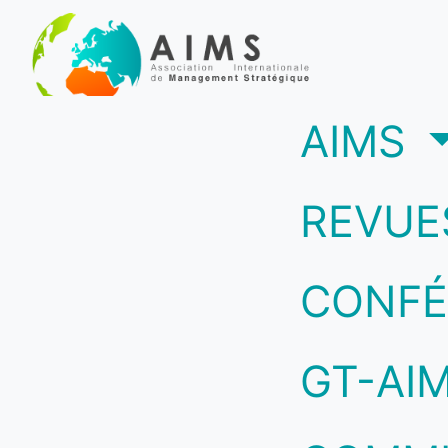
(c
AIMS
REVUE
CONFÉ
GT-AI