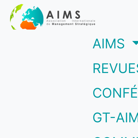
(c
AIMS
REVUE
CONFÉ
GT-AI