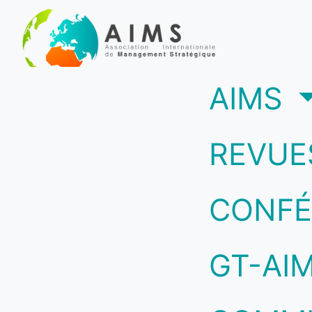
(c
AIMS
REVUE
CONFÉ
GT-AI