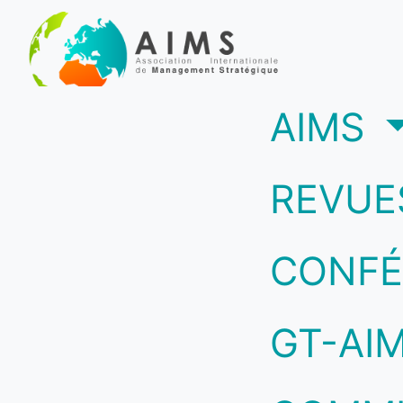
(c
AIMS
REVUE
CONFÉ
GT-AI