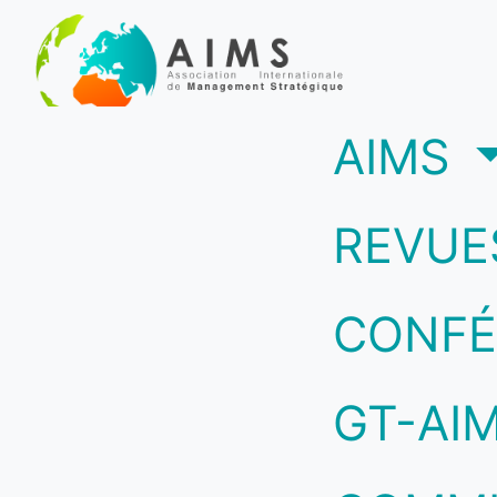
(c
AIMS
REVUE
CONFÉ
GT-AI