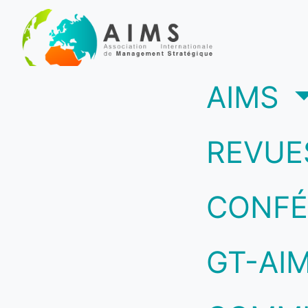
(c
AIMS
REVUE
CONFÉ
GT-AI