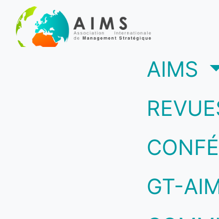
(c
AIMS
REVUE
CONFÉ
GT-AI