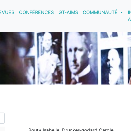
nt)
EVUES
CONFÉRENCES
GT-AIMS
COMMUNAUTÉ
I
A
Bouty Isabelle, Drucker-godard Carole