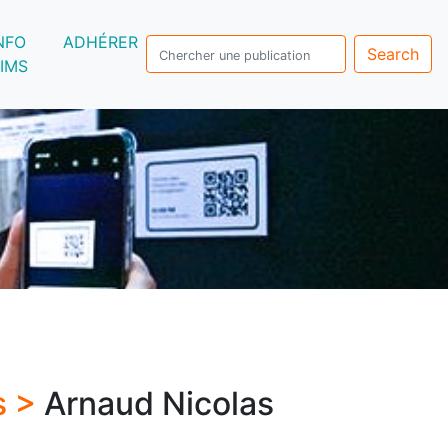
NFO
ADHÉRER
Search
IMS
s >
Arnaud Nicolas