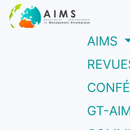
(c
AIMS
REVUE
CONFÉ
GT-AI