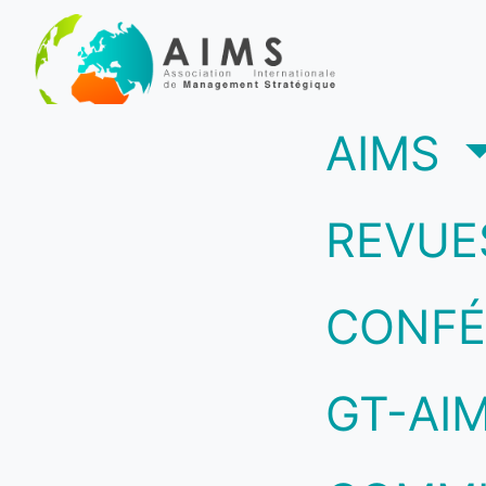
(c
AIMS
REVUE
CONFÉ
GT-AI