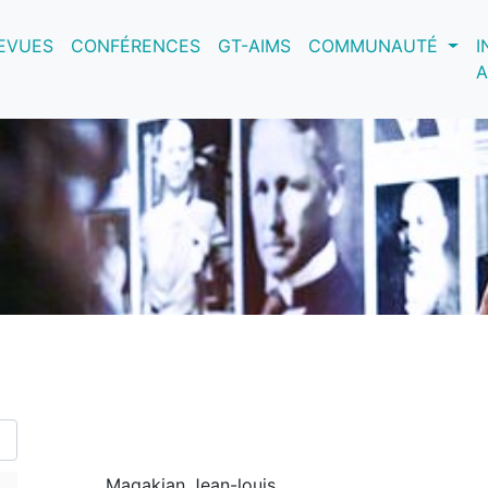
nt)
EVUES
CONFÉRENCES
GT-AIMS
COMMUNAUTÉ
I
A
Magakian Jean-louis