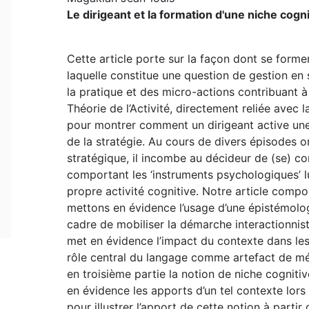
Le dirigeant et la formation d'une niche cogni
Cette article porte sur la façon dont se formen
laquelle constitue une question de gestion en
la pratique et des micro-actions contribuant à l
Théorie de l’Activité, directement reliée avec 
pour montrer comment un dirigeant active une 
de la stratégie. Au cours de divers épisodes or
stratégique, il incombe au décideur de (se) co
comportant les ‘instruments psychologiques’ lu
propre activité cognitive. Notre article compo
mettons en évidence l’usage d’une épistémologi
cadre de mobiliser la démarche interactionniste
met en évidence l’impact du contexte dans les 
rôle central du langage comme artefact de méd
en troisième partie la notion de niche cognit
en évidence les apports d’un tel contexte lors 
pour illustrer l’apport de cette notion à parti