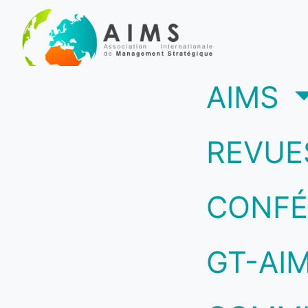
(c
AIMS
REVUE
CONFÉ
GT-AI