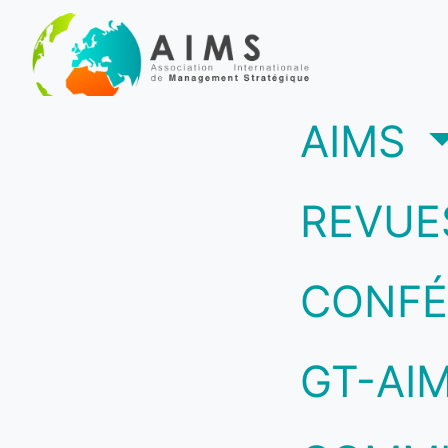
(c
AIMS
REVUE
CONFÉ
GT-AI