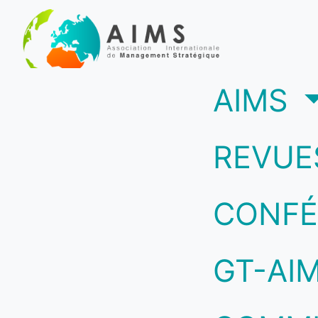
(c
AIMS
REVUE
CONFÉ
GT-AI