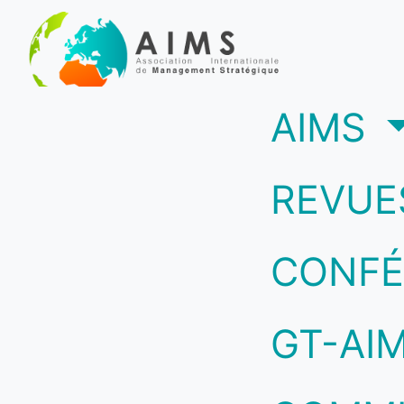
(c
AIMS
REVUE
CONFÉ
GT-AI