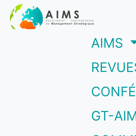
(c
AIMS
REVUE
CONFÉ
GT-AI