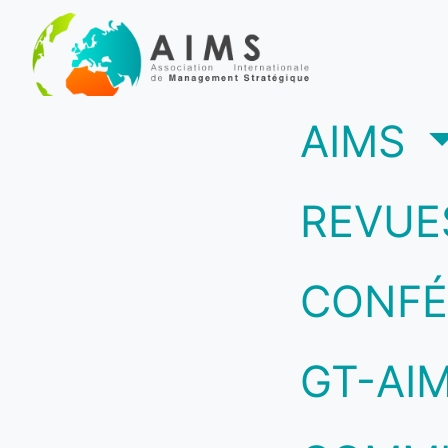
(c
AIMS
REVUE
CONFÉ
GT-AI