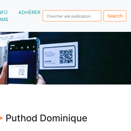
NFO
ADHÉRER
Search
IMS
 >
Puthod Dominique