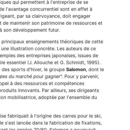
fiques qui permettent à l'entreprise de se
de l'avantage concurrentiel sont en effet à
irigeant, par sa clairvoyance, doit engager
t de maintenir son patrimoine de ressources et
 à son développement futur.
les principaux enseignements théoriques de cette
une illustration concrète. Les auteurs de ce
emples des entreprises japonaises, issues de
ôle essentiel (J. Allouche et G. Schmidt, 1995).
 des sports d'hiver, le groupe
Salomon
, dont le
gles du marché pour gagner
". Pour y parvenir,
 appel à des ressources et compétences
produits innovants. Par ailleurs, ses dirigeants
ion mobilisatrice, adoptée par l'ensemble du
e fabriquait à l'origine des carres pour le ski,
le s'est lancée dans la fabrication de fixations,
rant les années 70/80, Salomon a poursuivit