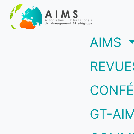
(c
AIMS
REVUE
CONFÉ
GT-AI