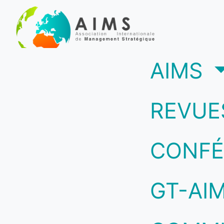
(c
AIMS
REVUE
CONFÉ
GT-AI