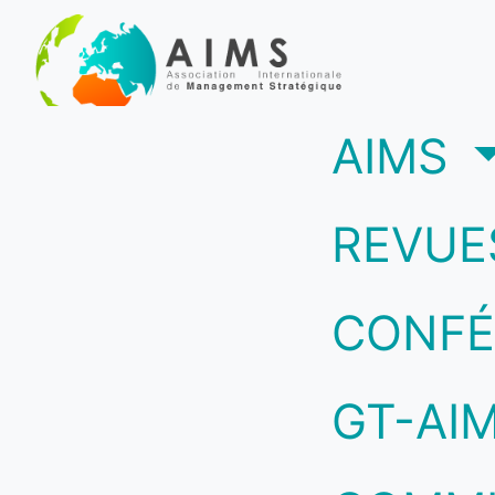
(c
AIMS
REVUE
CONFÉ
GT-AI