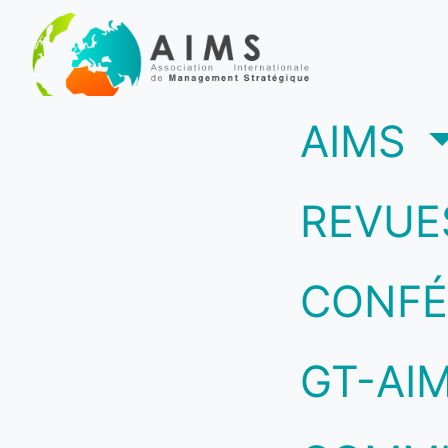
(c
AIMS
REVUE
CONFÉ
GT-AI